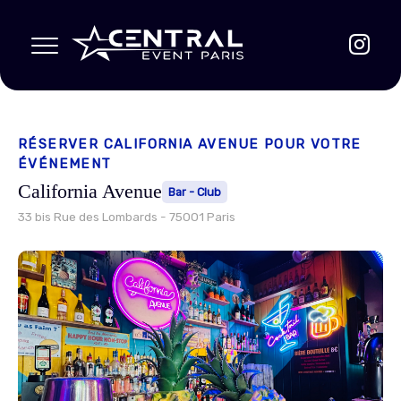
RÉSERVER CALIFORNIA AVENUE POUR VOTRE
ÉVÉNEMENT
California Avenue
Bar - Club
33 bis Rue des Lombards
-
75001
Paris