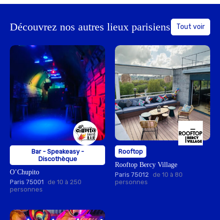
Découvrez nos autres lieux parisiens
Tout voir
Bar - Speakeasy -
Rooftop
Discothèque
Rooftop Bercy Village
O’Chupito
Paris 75012
de 10 à 80
Paris 75001
de 10 à 250
personnes
personnes