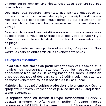
Chaque soirée devient une fiesta, Casa Loca c’est un lieu pas
comme les autres.
Des murs aux couleurs vibrantes, des plantes exotiques qui
poussent partout, un bar en cabane playa, une réplique d’une rue
Mexicaine, des banderoles multicolores et qui s’illuminent en
fonction de l’ambiance, chaque espace est une invitation au
voyage.
Avec son décor inédit inspiré d’évasion, alliant bois, couleurs vives
et déco insolite, vous serez transporté dès votre arrivée : il y a
même une véritable rue Mexicaine et un bar dans une cabane de
de plage !
Profitez de notre espace spacieux et convivial, idéal pour les after-
works, les soirées entre amis ou les événements privés.
Les espaces disponibles
Privatisable totalement ou partiellement selon vos besoins et le
nombre de personnes attendu. Tous les espaces sont
entièrement modulables : la configuration des salles, la mise en
place des espaces et des bars seront à définir selon les attentes
de votre événement : tout est possioble à la Casa Loca !
Matériel :
bar équipé / cuisine professionnelle /nombreux écrans
/projecteur / micro / régie sono et jeux de lumière / Banquettes,
tables et chaises…
La capacité varie en faction du type d’évènement :
Soirée /
Cocktail dinatoire / After-Work / Buffet / Soirée festive
(anniversaire, EVJ, BDE…) / Lancement produit / Tournages / Mise