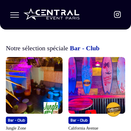
Notre sélection spéciale
Bar - Club
Bar - Club
Bar - Club
Jungle Zone
California Avenue